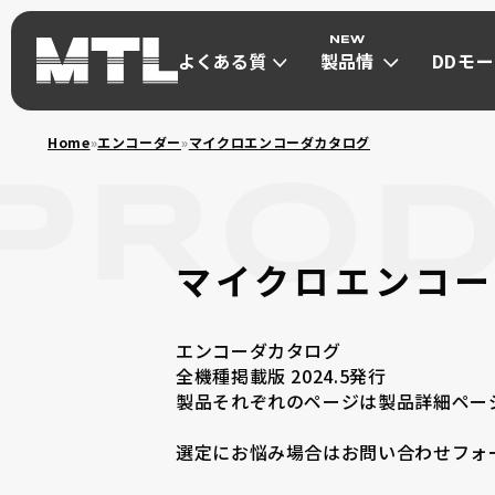
よくある質
製品情
DDモ
問
報
は
よくある質
製品情
DDモ
Home
»
エンコーダー
»
マイクロエンコーダカタログ
問
報
は
ダイレクトドライブモ
μDD MOT
マイクロエンコー
ダイレクトド
エンコーダカタログ
全機種掲載版 2024.5発行
製品それぞれのページは製品詳細ペー
小型高トルク(Φ30~Φ40) max 1Nm
選定にお悩み場合はお問い合わせフォ
超小型(Φ13~Φ21) max 0.13Nm