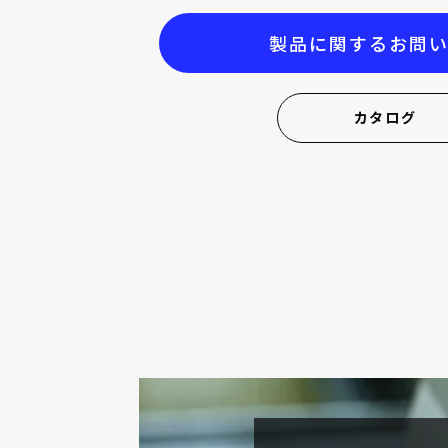
大口径シリーズ(Φ60~Φ100) max 9.6Nm
カタログ
製品に関するお問
カタログ
Φ70 max 3Nm
小型高トルク(φ40)
超小型（φ21）
大口径シリーズ(φ70)
サーボドライバ