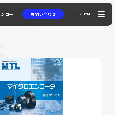
お問い合わせ
ウンロー
JP
EN
ウンロー
クロエンコーダ
ICRO
NCODER
アブソリュート式
ワイヤー式リニアスケール
カタログ