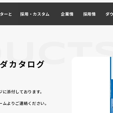
ーターと
採用・カスタム
企業情
採用情
ダ
事例
報
報
ド
ーターと
採用・カスタム
企業情
採用情
ダ
事例
報
報
ド
マイ
ータ
M
OR
E
ダカタログ
ライブモータとは >>
インクリメンタル式
ローラーエンコーダ
ジに添付しております。
取り付け方から探す
ームよりご連絡ください。
オプション