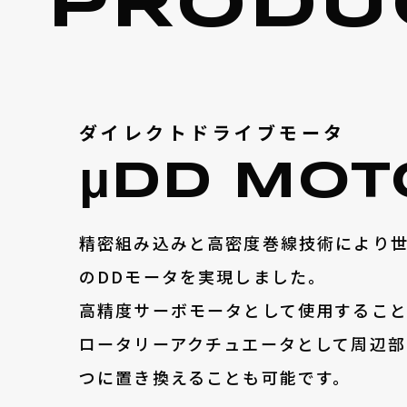
PRODU
ダイレクトドライブモータ
μDD MOT
精密組み込みと高密度巻線技術により
の
DDモータ
を実現しました。
高精度サーボモータとして使用するこ
ロータリーアクチュエータ
として周辺部
つに
置き換える
ことも可能です。