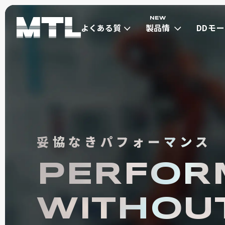
よくある質
製品情
DDモ
問
報
は
よくある質
製品情
DDモ
問
報
は
ダイレクトドライブモ
μDD MOT
ダイレクトド
妥協なきパフォーマンス
PERFOR
小型高トルク(Φ30~Φ40) max 1Nm
WITHOU
超小型(Φ13~Φ21) max 0.13Nm