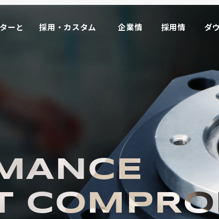
ーターと
採用・カスタム
企業情
採用情
ダ
事例
報
報
ド
ーターと
採用・カスタム
企業情
採用情
ダ
事例
報
報
ド
マイ
ータ
M
OR
E
ライブモータとは >>
インクリメンタル式
MANCE
ローラーエンコーダ
取り付け方から探す
T
COMPRO
オプション