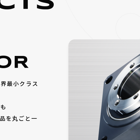
CTS
OR
世界最小クラス
とも
品を丸ごと一