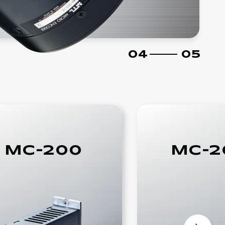
05
05
MC-200
MC-2