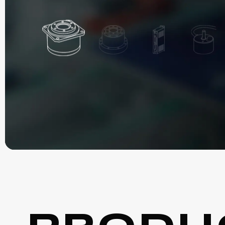
大口径シリーズ(Φ60~Φ100) max 9.6Nm
カタログ
Φ70 max 3Nm
小型高トルク(φ40)
超小型（φ21）
大口径シリーズ(φ70)
サーボドライバ