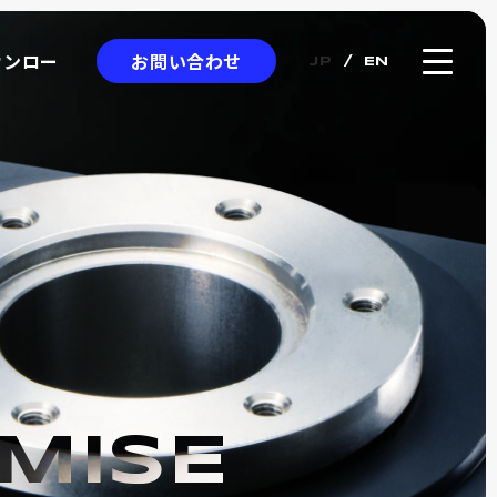
お問い合わせ
ウンロー
JP
EN
ウンロー
クロエンコーダ
ICRO
NCODER
アブソリュート式
ワイヤー式リニアスケール
カタログ
MISE