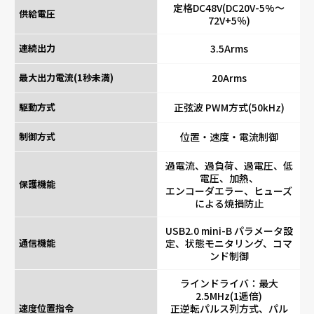
定格DC48V(DC20V-5%～
供給電圧
72V+5％)
連続出力
3.5Arms
最大出力電流(1秒未満)
20Arms
駆動方式
正弦波 PWM方式(50kHz)
制御方式
位置・速度・電流制御
過電流、過負荷、過電圧、低
電圧、加熱、
保護機能
エンコーダエラー、ヒューズ
による焼損防止
USB2.0 mini-B パラメータ設
通信機能
定、状態モニタリング、コマ
ンド制御
ラインドライバ：最大
2.5MHz(1逓倍)
速度位置指令
正逆転パルス列方式、パル