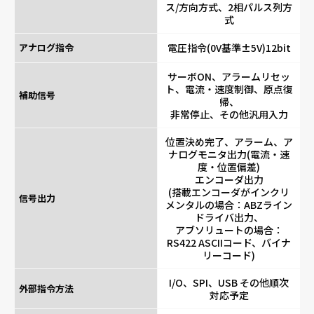
ス/方向方式、2相パルス列方
式
アナログ指令
電圧指令(0V基準±5V)12bit
サーボON、アラームリセッ
ト、電流・速度制御、原点復
補助信号
帰、
非常停止、その他汎用入力
位置決め完了、アラーム、ア
ナログモニタ出力(電流・速
度・位置偏差)
エンコーダ出力
(搭載エンコーダがインクリ
信号出力
メンタルの場合：ABZライン
ドライバ出力、
アブソリュートの場合：
RS422 ASCIIコード、バイナ
リーコード)
I/O、SPI、USB その他順次
外部指令方法
対応予定