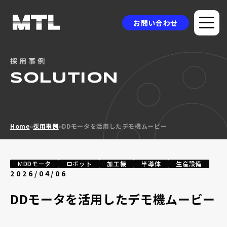
お問い合わせ
採用事例
企業情報
SOLUTION
選ばれる理由
品質方針
Home
»
採用事例
»
DDモータを活用したデモ機ムービー
製品情報
採用事例
ΜDDモータ
ロボット
加工機
半導体
生産設備
2026/04/06
ニュース
DDモータを活用したデモ機ムービー
コラム
お問い合わせ