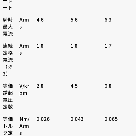
ーレ
ート
瞬時
Arm
4.6
5.6
6.3
最大
s
電流
連続
Arm
1.8
1.8
1.7
定格
s
電流
（※
3）
等価
V/kr
2.8
4.5
6.8
誘起
pm
電圧
定数
等価
Nm/
0.026
0.043
0.065
トル
Arm
ク定
s