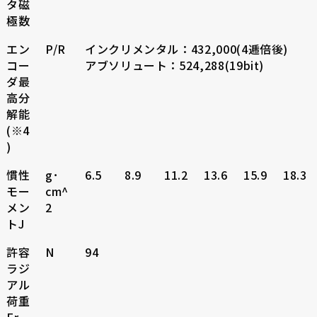
タ磁
極数
エン
P/R
インクリメンタル：432,000(4逓倍後)
コー
アブソリュート：524,288(19bit)
ダ最
高分
解能
(※4
)
慣性
g･
6.5
8.9
11.2
13.6
15.9
18.3
モー
cm^
メン
2
トJ
許容
N
94
ラジ
アル
荷重