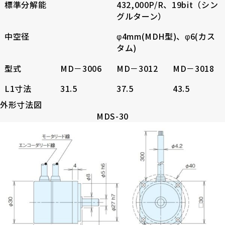
標準分解能
432,000P/R、19bit（シン
採用情報
グルターン）
中空径
φ4mm(MDH型)、φ6(カス
タム)
型式
MD－3006
MD－3012
MD－3018
お電話でのお問い合わせ
L1寸法
31.5
37.5
43.5
外形寸法図
電話をかける
MDS-30