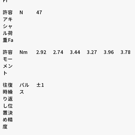
Fr
許容
N
47
アキ
シャ
ル荷
重Fa
許容
Nm
2.92
2.74
3.44
3.27
3.96
3.78
モー
メン
ト
往復
パル
±1
時繰
ス
り返
し位
置決
め精
度