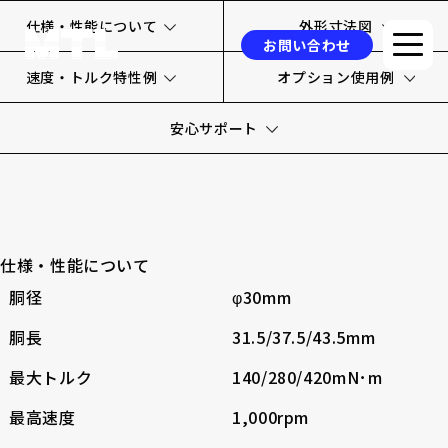
仕様・性能について
外形寸法図
お問い合わせ
速度・トルク特性例
オプション使用例
安心サポート
企業情報
選ばれる理由
品質方針
仕様・性能について
製品情報
胴径
φ30mm
採用事例
胴長
31.5/37.5/43.5mm
ニュース
最大トルク
140/280/420mN･m
コラム
最高速度
1,000rpm
お問い合わせ