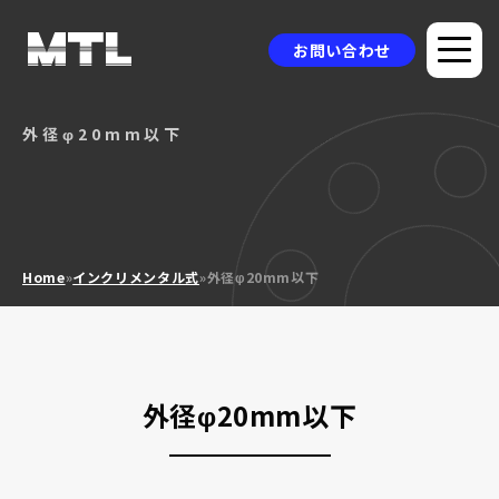
お問い合わせ
外径φ20mm以下
企業情報
選ばれる理由
品質方針
Home
»
インクリメンタル式
»
外径φ20mm以下
製品情報
採用事例
ニュース
外径φ20mm以下
コラム
お問い合わせ