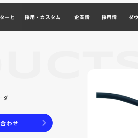
ーターと
採用・カスタム
企業情
採用情
ダ
事例
報
報
ド
ーターと
採用・カスタム
企業情
採用情
ダ
事例
報
報
ド
マイ
ータ
M
OR
E
ライブモータとは >>
ーダ
インクリメンタル式
ローラーエンコーダ
取り付け方から探す
い合わせ
オプション