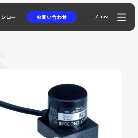
お問い合わせ
ウンロー
JP
EN
ウンロー
クロエンコーダ
ICRO
NCODER
アブソリュート式
ワイヤー式リニアスケール
カタログ