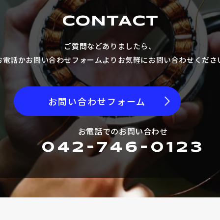
選ばれる理由
CONTACT
品質方針
ご質問などありましたら、
製品情報
お電話かお問い合わせフォームより
お気軽にお問い合わせくださ
マイクロエンコーダ
お問い合わせフォーム
μDDモータ
お電話でのお問い合わせ
042-746-0123