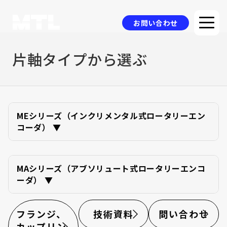
お問い合わせ
片軸タイプから選ぶ
企業情報
選ばれる理由
品質方針
MEシリーズ（インクリメンタル式ロータリーエン
コーダ） ▼
製品情報
採用事例
MAシリーズ（アブソリュート式ロータリーエンコ
ニュース
ーダ） ▼
コラム
フランジ、
技術資料
問い合わせ
お問い合わせ
カップリン