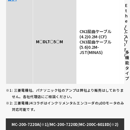
E
t
h
e
r
A
CN2屈曲ケーブル
C
C
(4.2)0.2M-(CF)
A
2
M◯DLT◯5◯M
CN3屈曲ケーブル
T
0
(5.6)0.2M-
,
0
JST(MINAS)
多
V
機
能
タ
イ
プ
: 三菱電機社、パナソニック社のアンプは弊社より販売はしておりま
せん。各社代理店にご相談ください。
: 三菱電機J4コラボはインクリメンタルエンコーダのμDDモータのみ
対応可能です。
MC-200-7220A(※1)/MC-200-7220D/MC-200C-6018D(※2)