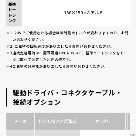
基準
ヒー
150×150×8 アルミ
トシ
ンク
: 24Vでご使用される場合は瞬時最大トルクが変わりますので、お問
い合わせください。
: ご希望の回転速度がありましたらお問い合わせください。
連続定格電流は、周囲温度40℃において、基準ヒートシンクをモー
タに取付て測定したときの値です。
ご希望の分解能がありましたらお問い合わせください。
駆動ドライバ・コネクタケーブル・
接続オプション
電
特
メーカ
ドライバ(アンプ)型式
ケーブル
源
徴
D
パ