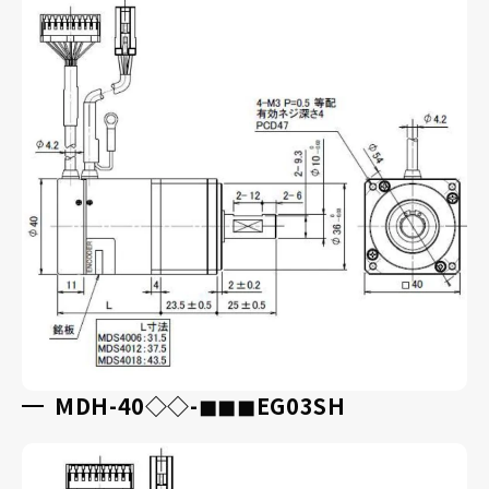
MDH-40◇◇-◼︎◼︎◼︎EG03SH