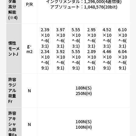
ダ最
インクリメンタル：1,296,000(4逓倍後)
P/R
高分
アブソリュート：1,048,576(20bit)
解能
(※4)
2.39
3.97
5.55
2.95
4.52
6.10
×10
×10
×10
×10
×10
×10
^-6(
^-6(
^-6(
^-6(
^-6(
^-6(
慣性
g･
3:1)
3:1)
3:1)
3:1)
3:1)
3:1)
モーメ
m2
2.34
3.92
5.55
2.89
4.46
6.04
ントJ
×10
×10
×10
×10
×10
×10
^-6(
^-6(
^-6(
^-6(
^-6(
^-6(
9:1)
9:1)
9:1)
9:1)
9:1)
9:1)
許容
ラジ
180N(S)
アル
N
250N(H)
荷重
Fr
許容
アキ
100N(S)
シャ
N
100N(H)
ル荷
重Fa