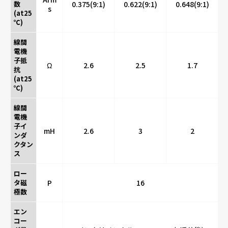
数
0.375(9:1)
0.622(9:1)
0.648(9:1)
s
(at25
℃)
線間
電機
子抵
Ω
2.6
2.5
1.7
抗
(at25
℃)
線間
電機
子イ
mH
2.6
3
2
ンダ
クタン
ス
ロー
タ磁
P
16
極数
エン
コー