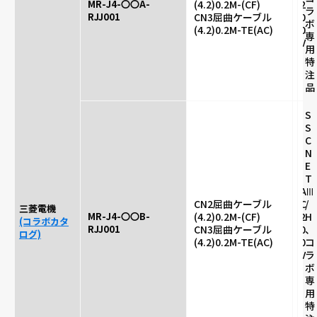
MR-J4-〇〇A-
(4.2)0.2M-(CF)
2
ラ
RJJ001
CN3屈曲ケーブル
0
ボ
(4.2)0.2M-TE(AC)
0
専
V
用
特
注
品
S
S
C
N
E
T
A
Ⅲ
CN2屈曲ケーブル
C
/
三菱電機
MR-J4-〇〇B-
(4.2)0.2M-(CF)
2
H
(コラボカタ
RJJ001
CN3屈曲ケーブル
0
、
ログ)
(4.2)0.2M-TE(AC)
0
コ
V
ラ
ボ
専
用
特