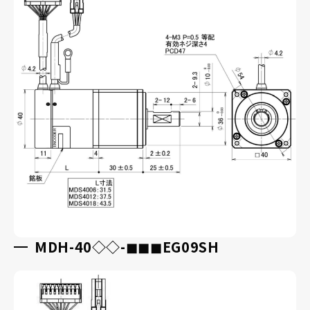
MDH-40◇◇-◼︎◼︎◼︎EG09SH