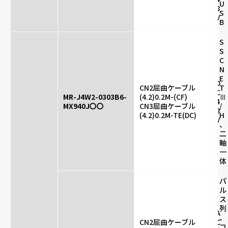
U
8
S
V
B
S
S
C
N
E
D
CN2屈曲ケーブル
T
C
MR-J4W2-0303B6-
(4.2)0.2M-(CF)
Ⅲ
4
MX940J〇〇
CN3屈曲ケーブル
/
8
(4.2)0.2M-TE(DC)
H
V
、
二
軸
一
体
パ
ル
ス
列
A
、
CN2屈曲ケーブル
C
コ