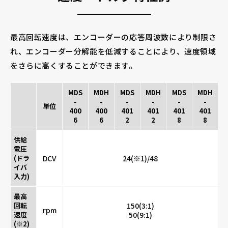
最高回転速度は、エンコーダーの応答周波数により制限さ
れ、エンコーダー分解能を低減することにより、速度領域
をさらに高くすることができます。
MDS
MDH
MDS
MDH
MDS
MDH
-
-
-
-
-
-
単位
400
400
401
401
401
401
6
6
2
2
8
8
供給
電圧
(ドラ
DCV
24(※1)/48
イバ
入力)
最高
回転
150(3:1)
rpm
速度
50(9:1)
(※2)