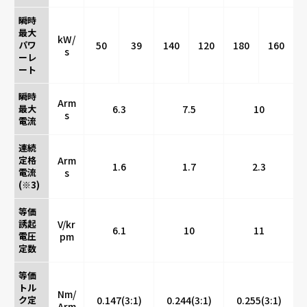
瞬時
最大
kW/
パワ
50
39
140
120
180
160
s
ーレ
ート
瞬時
Arm
最大
6.3
7.5
10
s
電流
連続
定格
Arm
1.6
1.7
2.3
電流
s
(※3)
等価
誘起
V/kr
6.1
10
11
電圧
pm
定数
等価
トル
Nm/
ク定
0.147(3:1)
0.244(3:1)
0.255(3:1)
Arm