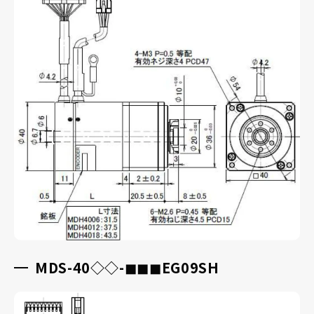
MDS-40◇◇-◼︎◼︎◼︎EG09SH