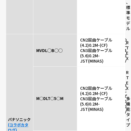
、
標
準
モ
デ
ル
CN2屈曲ケーブル
D
R
(4.2)0.2M-(CF)
C
T
MVDL◯B◯◯
CN3屈曲ケーブル
4
E
(5.6)0.2M-
8
X
JST(MINAS)
V
R
T
E
A
CN2屈曲ケーブル
X
C
(4.2)0.2M-(CF)
,
2
M◯DLT◯5◯M
CN3屈曲ケーブル
多
0
(5.6)0.2M-
機
0
JST(MINAS)
能
V
タ
パナソニック
イ
(コラボカタ
プ
ログ)