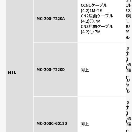
CCN1ケーブル
C
ル
(4.2)1M-TE
2
ス
CN2屈曲ケーブル
4
列
MC-200-7220A
(4.2)◯.7M
/
、
CN3屈曲ケーブル
4
U
(4.2)◯.7M
8
S
V
B
S
D
P
C
I
2
通
4
MC-200-7220D
同上
信
MTL
/
、
4
U
8
S
V
B
S
D
P
C
I
2
通
4
MC-200C-6018D
同上
信
/
、
4