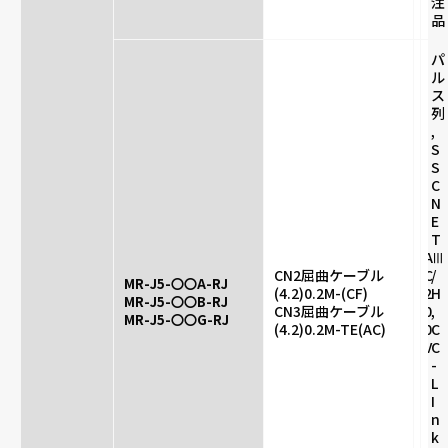
注
品
パ
ル
ス
列
,
S
S
C
N
E
T
A
Ⅲ
CN2屈曲ケーブル
C
/
MR-J5-〇〇A-RJ
(4.2)0.2M-(CF)
2
H
MR-J5-〇〇B-RJ
CN3屈曲ケーブル
0
,
MR-J5-〇〇G-RJ
(4.2)0.2M-TE(AC)
0
C
V
C
-
L
I
n
k