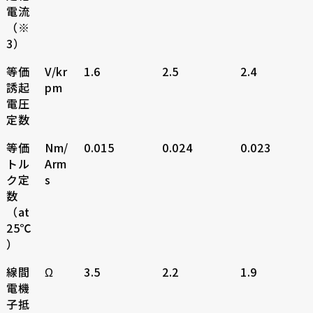
電流
（※
3）
等価
V/kr
1.6
2.5
2.4
誘起
pm
電圧
定数
等価
Nm/
0.015
0.024
0.023
トル
Arm
ク定
s
数
（at
25℃
）
線間
Ω
3.5
2.2
1.9
電機
子抵