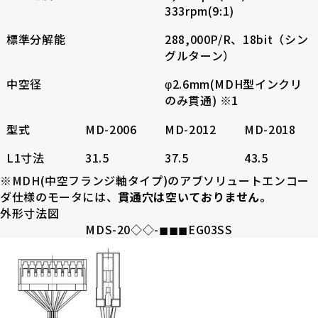
333rpm(9:1)
採用情報
標準分解能
288,000P/R、18bit（シン
グルターン）
中空径
φ2.6mm(MDH型インクリ
のみ貫通) ※1
お電話でのお問い合わせ
型式
MD-2006
MD-2012
MD-2018
電話をかける
L1寸法
31.5
37.5
43.5
※MDH(中空フランジ軸タイプ)のアブソリュートエンコー
ダ仕様のモータには、
貫通穴は空いておりません。
外形寸法図
MDS-20◇◇-◼︎◼︎◼︎EG03SS