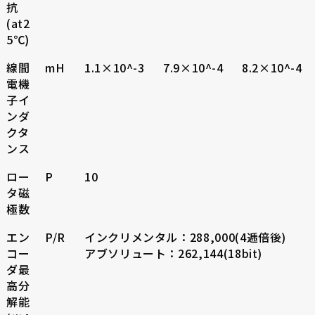
抗
(at2
5℃)
線間
mH
1.1×10^-3
7.9×10^-4
8.2×10^-4
電機
子イ
ンダ
クタ
ンス
ロー
P
10
タ磁
極数
エン
P/R
インクリメンタル：288,000(4逓倍後)
コー
アブソリュート：262,144(18bit)
ダ最
高分
解能