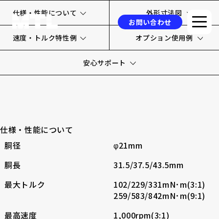
仕様・性能について
外形寸法図
お問い合わせ
速度・トルク特性例
オプション使用例
安心サポート
企業情報
選ばれる理由
品質方針
仕様・性能について
製品情報
胴径
φ21mm
採用事例
胴長
31.5/37.5/43.5mm
ニュース
最大トルク
102/229/331mN･m(3:1)
コラム
259/583/842mN･m(9:1)
お問い合わせ
最高速度
1,000rpm(3:1)