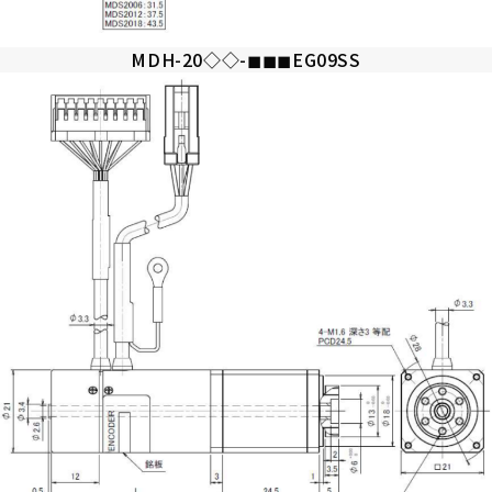
MDH-20◇◇-◼︎◼︎◼︎EG09SS