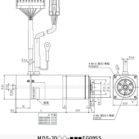
MDS-20◇◇-◼︎◼︎◼︎EG09SS