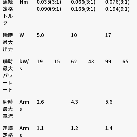
連続
Nm
0.035(3:1)
0.066(3:1)
0.076(3:1)
定格
0.090(9:1)
0.168(9:1)
0.194(9:1)
トル
ク
瞬時
W
5.0
10
17
最大
出力
瞬時
kW/
19
15
62
43
99
65
最大
s
パワ
ーレ
ート
瞬時
Arm
2.6
4.3
5.6
最大
s
電流
連続
Arm
1.1
1.2
1.4
定格
s