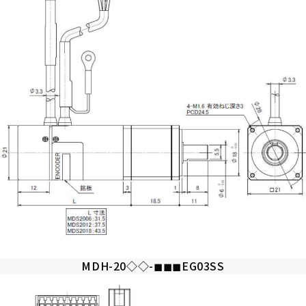
MDH-20◇◇-◼︎◼︎◼︎EG03SS