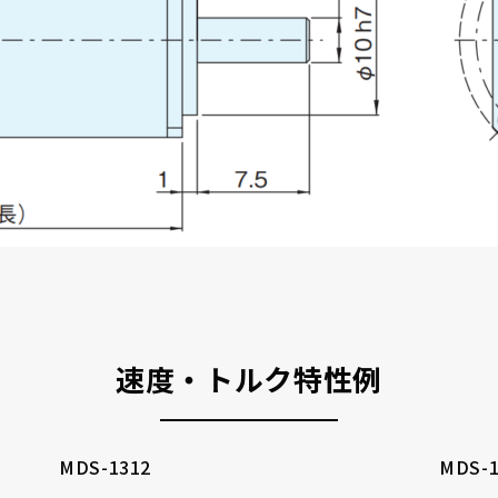
企業情報
選ばれる理由
品質方針
速度・トルク特性例
製品情報
マイクロエンコーダ
MDS-1312
MDS-1
μDDモータ