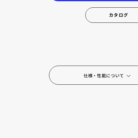
大口径シリーズ(Φ60~Φ100) max 9.6Nm
カタログ
カタログ
Φ70 max 3Nm
小型高トルク(φ40)
仕様・性能について
超小型（φ21）
大口径シリーズ(φ70)
サーボドライバ