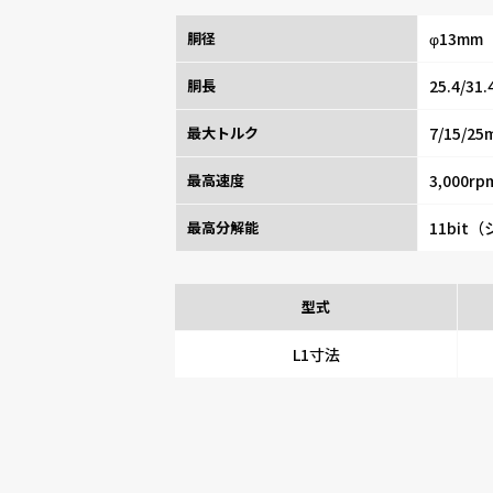
胴径
φ13mm
胴長
25.4/31
最大トルク
7/15/25
最高速度
3,000rp
最高分解能
11bit
型式
L1寸法