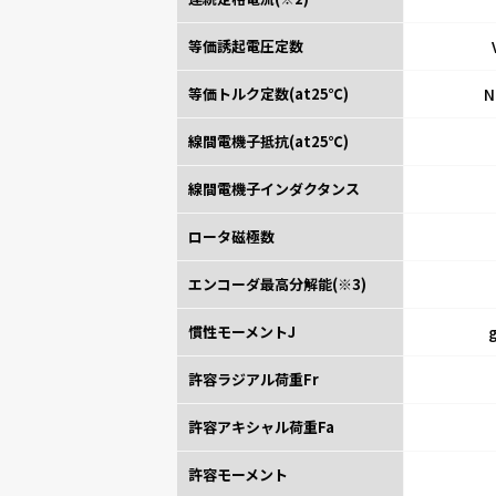
等価誘起電圧定数
等価トルク定数(at25℃)
N
線間電機子抵抗(at25℃)
線間電機子インダクタンス
ロータ磁極数
エンコーダ最高分解能(※3)
慣性モーメントJ
許容ラジアル荷重Fr
許容アキシャル荷重Fa
許容モーメント