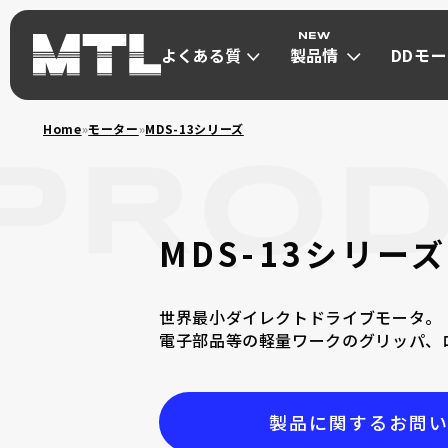
よくある質
製品情
DDモ
問
報
は
よくある質
製品情
DDモ
Home
»
モーター
»
MDS-13シリーズ
問
報
は
ダイレクトドライブモ
μDD MOT
MDS-13シリーズ
ダイレクトド
世界最小ダイレクトドライブモータ。
電子部品等の軽量ワークのグリッパ、
小型高トルク(Φ30~Φ40) max 1Nm
製品に関するお問
超小型(Φ13~Φ21) max 0.13Nm