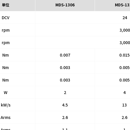
単位
MDS-1306
MDS-13
DCV
24
rpm
3,000
rpm
3,000
Nm
0.007
0.015
Nm
0.003
0.005
Nm
0.003
0.005
W
2
4
kW/s
4.5
13
Arms
2.6
2.6
Arms
1.1
1