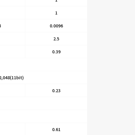
1
8
0.0096
2.5
0.39
48(11bit)
0.23
0.61