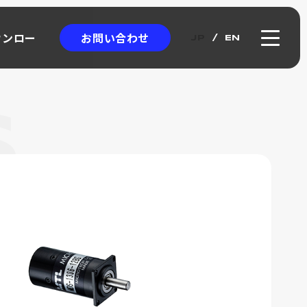
お問い合わせ
ウンロー
JP
EN
ウンロー
クロエンコーダ
ICRO
NCODER
アブソリュート式
ワイヤー式リニアスケール
カタログ