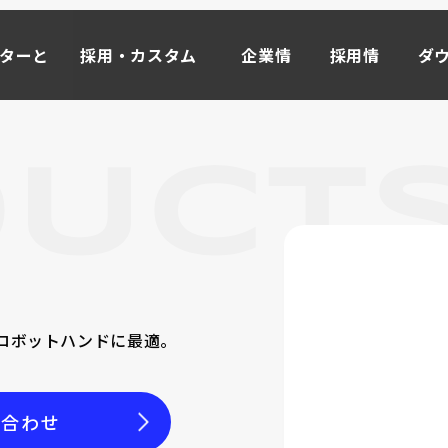
ーターと
採用・カスタム
企業情
採用情
ダ
事例
報
報
ド
ーターと
採用・カスタム
企業情
採用情
ダ
事例
報
報
ド
マイ
ータ
M
OR
E
ライブモータとは >>
インクリメンタル式
ロボットハンドに最適。
ローラーエンコーダ
取り付け方から探す
オプション
い合わせ