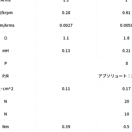
V/krpm
0.28
0.61
m/Arms
0.0027
0.005
Ω
1.1
1.8
mH
0.13
0.21
P
8
P/R
アブソリュート：2,0
g･cm^2
0.11
0.17
N
20
N
10
Nm
0.39
0.5