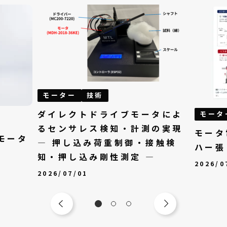
モーター
技術
ダイレクトドライブモータによ
モータ
るセンサレス検知・計測の実現
モータ
モータ
— 押し込み荷重制御・接触検
ハー張
知・押し込み剛性測定 —
2026/0
2026/07/01