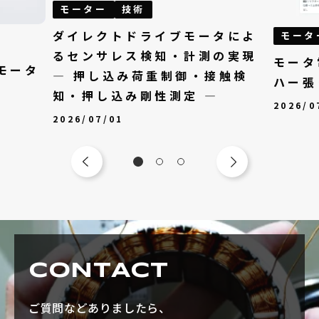
モーター
技術
ダイレクトドライブモータによ
モータ
るセンサレス検知・計測の実現
モータ
モータ
— 押し込み荷重制御・接触検
ハー張
知・押し込み剛性測定 —
2026/0
2026/07/01
CONTACT
ご質問などありましたら、