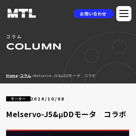
お問い合わせ
コラム
企業情報
COLUMN
選ばれる理由
品質方針
Home
»
コラム
»
Melservo-J5&μDDモータ コラボ
製品情報
採用事例
2024/10/08
モーター
ニュース
Melservo-J5&μDDモータ コラボ
コラム
お問い合わせ