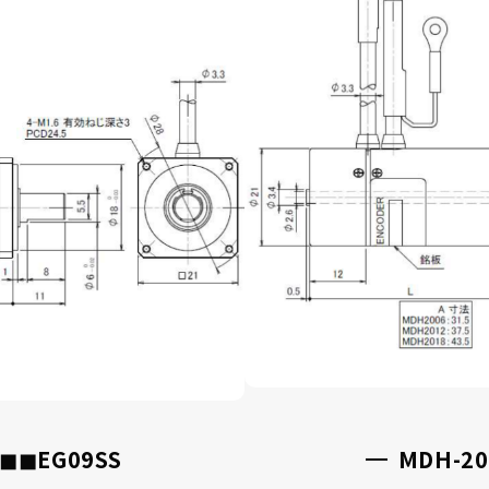
企業情報
選ばれる理由
品質方針
製品情報
マイクロエンコーダ
◼︎◼︎EG09SS
MDH-20
μDDモータ