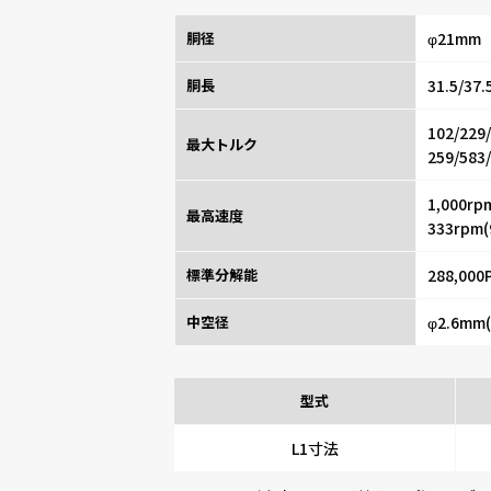
胴径
φ21mm
胴長
31.5/37
102/229
最大トルク
259/583
1,000rpm
最高速度
333rpm(
標準分解能
288,0
中空径
φ2.6m
型式
L1寸法