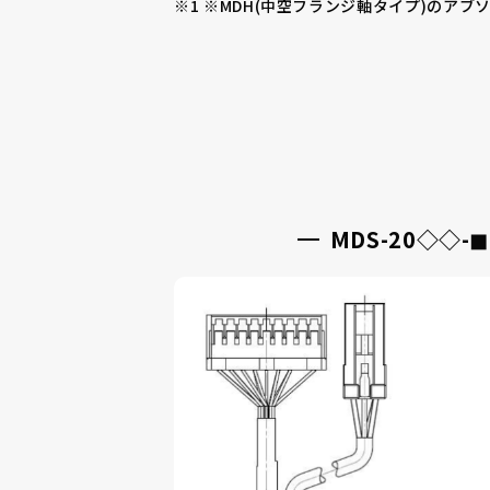
※MDH(中空フランジ軸タイプ)のア
MDS-20◇◇-◼︎