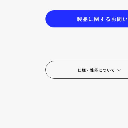
大口径シリーズ(Φ60~Φ100) max 9.6Nm
カタログ
製品に関するお問
Φ70 max 3Nm
小型高トルク(φ40)
仕様・性能について
超小型（φ21）
大口径シリーズ(φ70)
サーボドライバ