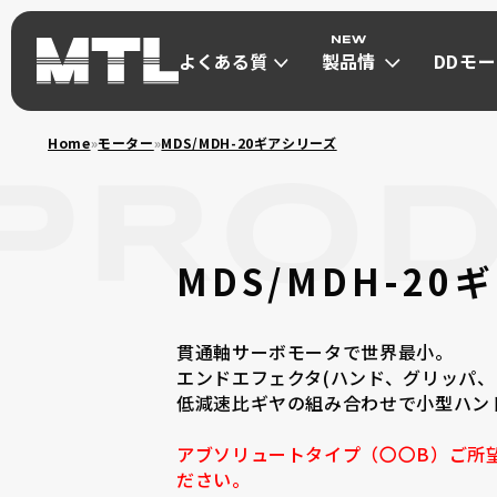
よくある質
製品情
DDモ
問
報
は
よくある質
製品情
DDモ
Home
»
モーター
»
MDS/MDH-20ギアシリーズ
問
報
は
ダイレクトドライブモ
μDD MOT
MDS/MDH-2
ダイレクトド
貫通軸サーボモータで世界最小。
エンドエフェクタ(ハンド、グリッパ、
低減速比ギヤの組み合わせで小型ハン
小型高トルク(Φ30~Φ40) max 1Nm
アブソリュートタイプ（〇〇B）ご所
超小型(Φ13~Φ21) max 0.13Nm
ださい。