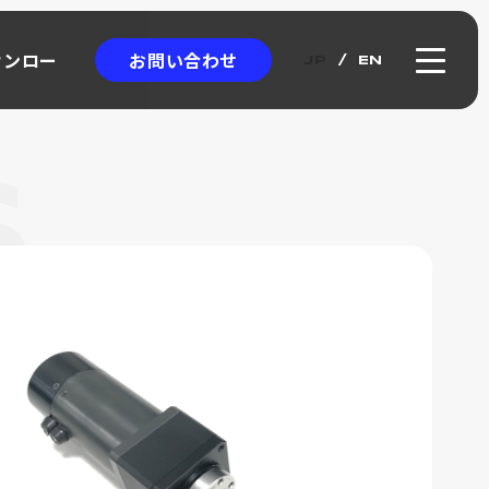
お問い合わせ
ウンロー
JP
EN
ウンロー
クロエンコーダ
ICRO
NCODER
アブソリュート式
ワイヤー式リニアスケール
カタログ