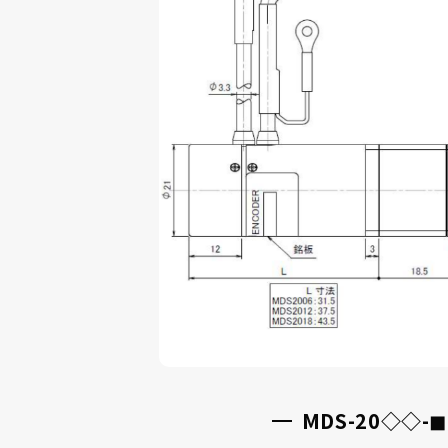
MDS-20◇◇-◼︎