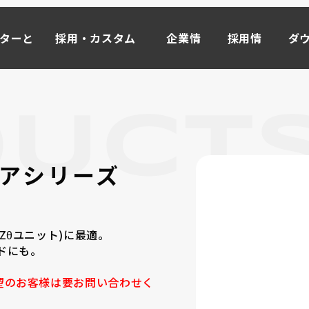
ーターと
採用・カスタム
企業情
採用情
ダ
事例
報
報
ド
ーターと
採用・カスタム
企業情
採用情
ダ
事例
報
報
ド
マイ
ータ
M
OR
E
0ギアシリーズ
ライブモータとは >>
インクリメンタル式
Zθユニット)に最適。
ローラーエンコーダ
ドにも。
取り付け方から探す
望のお客様は要お問い合わせく
オプション