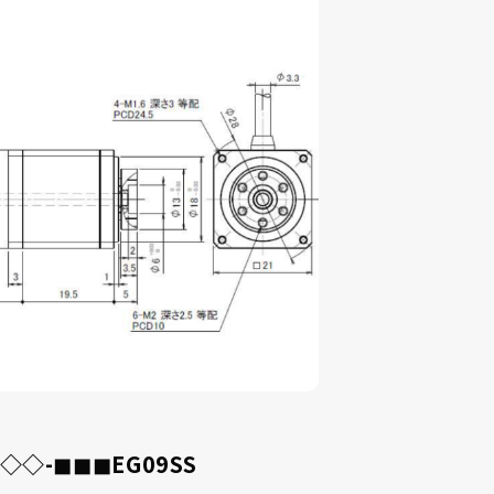
採用事例
ニュース
コラム
お問い合わせ
採用情報
◇◇-◼︎◼︎◼︎EG09SS
インタビュー