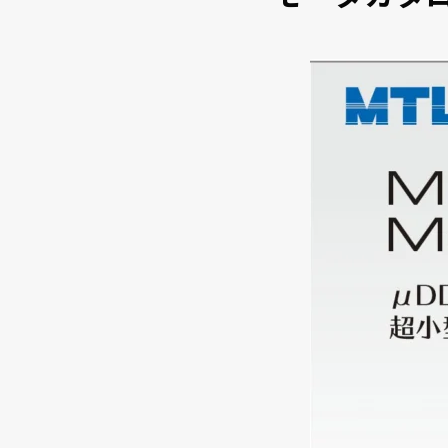
大口径シリーズ(Φ60~Φ100) max 9.6Nm
カタログ
Φ70 max 3Nm
小型高トルク(φ40)
超小型（φ21）
大口径シリーズ(φ70)
サーボドライバ