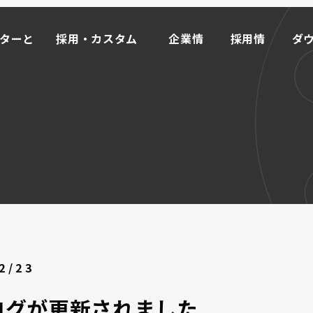
ーターと
採用・カスタム
企業情
採用情
ダ
事例
報
報
ド
ーターと
採用・カスタム
企業情
採用情
ダ
事例
報
報
ド
マイ
ータ
M
OR
E
ライブモータとは >>
インクリメンタル式
ローラーエンコーダ
2/23
取り付け方から探す
オプション
ログが更新されました