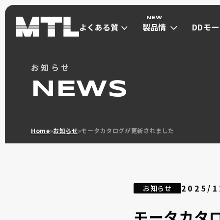
よくある質
製品情
DDモ
問
報
は
よくある質
製品情
DDモ
お知らせ
問
報
は
ダイレクトドライブモ
NEWS
μDD MOT
ダイレクトド
Home
»
お知らせ
»
モータカタログが更新されました
2025/1
お知らせ
小型高トルク(Φ30~Φ40) max 1Nm
超小型(Φ13~Φ21) max 0.13Nm
モータカタ