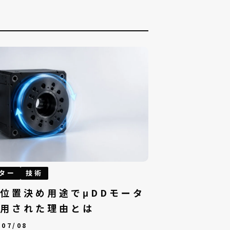
募集要項
042-746-0123
ター
技術
位置決め用途でμDDモータ
用された理由とは
/07/08