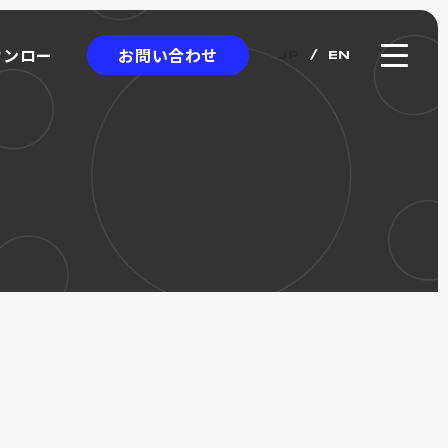
お問い合わせ
ウンロー
JP
EN
ウンロー
クロエンコーダ
ICRO
NCODER
アブソリュート式
ワイヤー式リニアスケール
カタログ