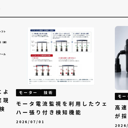
事
お電話でのお問い合わせ
によ
モーター
技術
モー
実現
モータ電流監視を利用したウェ
高速
検
ハー張り付き検知機能
が採
2026/07/01
2026