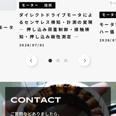
モーター
技術
ダイレクトドライブモータによ
モータ
るセンサレス検知・計測の実現
モータ
モータ
— 押し込み荷重制御・接触検
ハー張
知・押し込み剛性測定 —
2026/0
2026/07/01
CONTACT
ご質問などありましたら、