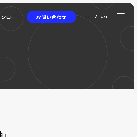
お問い合わせ
ウンロー
JP
EN
ウンロー
クロエンコーダ
ICRO
NCODER
アブソリュート式
ワイヤー式リニアスケール
カタログ
軸」