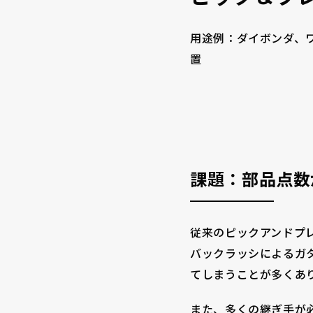
大口径シリーズ(Φ60~Φ100) max 9.6Nm
カタログ
用途例：ダイボンダ、
置
Φ70 max 3Nm
小型高トルク(φ40)
課題：部品点数
超小型（φ21）
大口径シリーズ(φ70)
従来のピックアンドプ
バックラッシによるガ
てしまうことが多くあ
サーボドライバ
また、多くの継ぎ手が