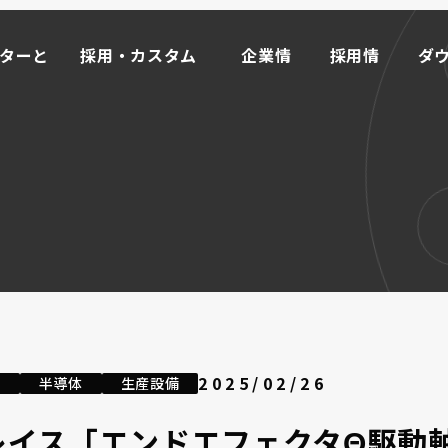
ーターと
採用・カスタム
企業情
採用情
ダ
事例
報
報
ド
ーターと
採用・カスタム
企業情
採用情
ダ
事例
報
報
ド
マイ
ータ
M
OR
E
ライブモータとは >>
インクリメンタル式
ローラーエンコーダ
2025/02/26
機
半導体
生産設備
取り付け方から探す
オプション
レイス「エンドエフェクタΘ駆動