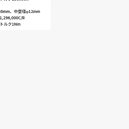
40mm、中空径φ12mm
296,000C/R
トルク1Nm
採用事例
ニュース
コラム
お問い合わせ
採用情報
インタビュー