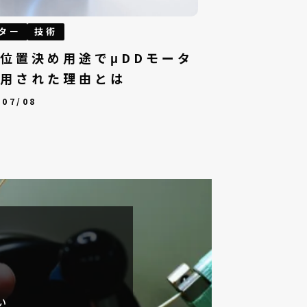
ター
技術
位置決め用途でμDDモータ
用された理由とは
/07/08
い