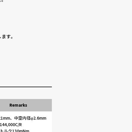
します。
Remarks
21mm、中空内径φ2.6mm
44,000C/R
トルク130mNm