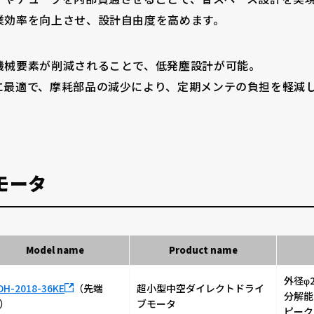
業効率を向上させ、設計自由度を高めます。
機械要素が削減されることで、低発塵設計が可能。
に最適で、摩耗部品の減少により、定期メンテの負担を軽減
モータ
Model name
Product name
外径φ
DH-2018-36KE
（先端
超小型中空ダイレクトドライ
分解能1
）
ブモータ
ピーク