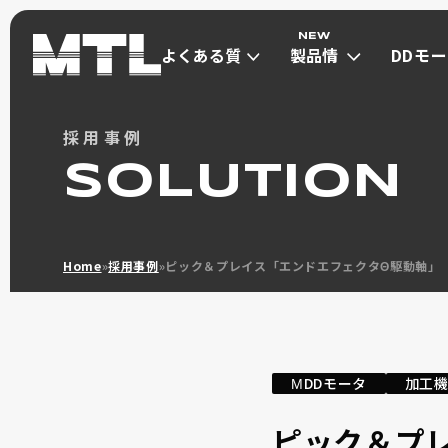
よくある質
製品情
DDモ
問
報
は
よくある質
製品情
DDモ
採用事例
問
報
は
ダイレクトドライブモ
SOLUTION
μDD MOT
ダイレクトド
Home
»
採用事例
»
ピック＆プレイス「エンドエフェクタΘ駆動軸」
ΜDDモータ
加工
小型高トルク(Φ30~Φ40) max 1Nm
超小型(Φ13~Φ21) max 0.13Nm
ピック＆プ