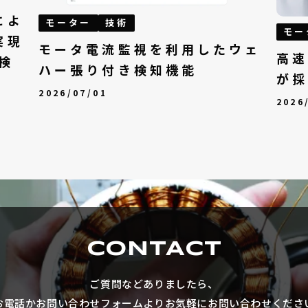
によ
モーター
技術
モー
実現
モータ電流監視を利用したウェ
高速
検
ハー張り付き検知機能
が採
2026/07/01
2026
CONTACT
ご質問などありましたら、
お電話かお問い合わせフォームより
お気軽にお問い合わせくださ