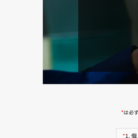
*
は必
*
1.
個