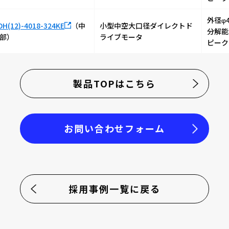
外径φ
DH(12)-4018-324KE
（中
小型中空大口径ダイレクトド
分解能1,
部）
ライブモータ
ピーク
製品TOPはこちら
企業情報
お問い合わせフォーム
選ばれる理由
品質方針
製品情報
採用事例一覧に戻る
マイクロエンコーダ
μDDモータ