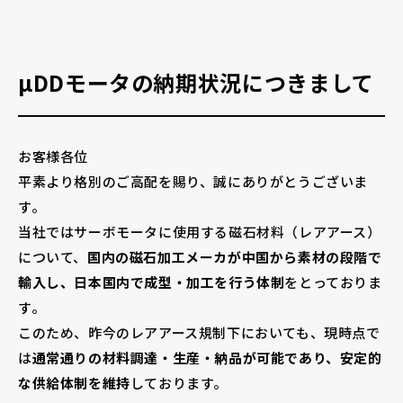
採用情報
µDDモータの納期状況につきまして
お電話でのお問い合わせ
お客様各位
平素より格別のご高配を賜り、誠にありがとうございま
電話をかける
す。
当社ではサーボモータに使用する磁石材料（レアアース）
について、
国内の磁石加工メーカが中国から素材の段階で
輸入し、日本国内で成型・加工を行う体制
をとっておりま
す。
このため、昨今のレアアース規制下においても、現時点で
は
通常通りの材料調達・生産・納品が可能であり、安定的
な供給体制を維持
しております。