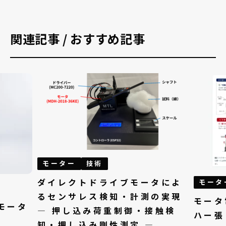
関連記事 / おすすめ記事
モーター
技術
ダイレクトドライブモータによ
モータ
るセンサレス検知・計測の実現
モータ
モータ
— 押し込み荷重制御・接触検
ハー張
知・押し込み剛性測定 —