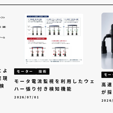
によ
モーター
技術
モー
実現
モータ電流監視を利用したウェ
高速
検
ハー張り付き検知機能
が採
2026/07/01
2026