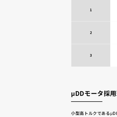
1
2
3
μDDモータ採
小型高トルクであるμ