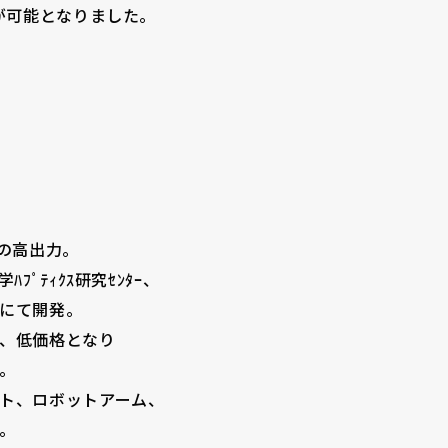
が可能となりました。
募集要項
042-746-0123
の高出力。
ﾌﾟﾃｨｸｽ研究ｾﾝﾀｰ、
にて開発。
、低価格となり
。
ト、ロボットアーム、
。