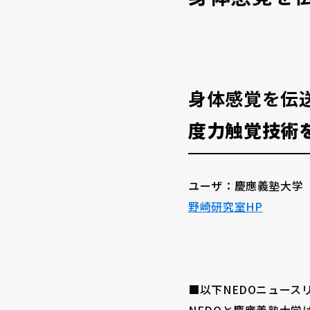
大口径シリーズ(Φ60~Φ100) max 9.6Nm
カタログ
身体感覚を伝
Φ70 max 3Nm
度力触覚技術
小型高トルク(φ40)
超小型（φ21）
ユーザ：慶應義塾大学
大口径シリーズ(φ70)
野崎研究室HP
サーボドライバ
■以下NEDOニュース