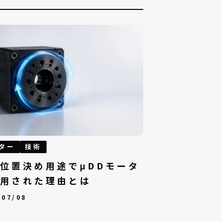
ター
技術
位置決め用途でμDDモータ
用された理由とは
/07/08