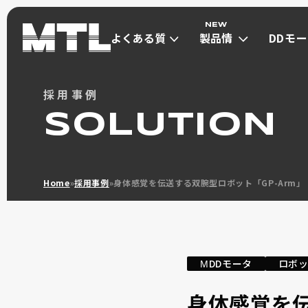
よくある質
製品情
DDモ
問
報
は
よくある質
製品情
DDモ
採用事例
問
報
は
ダイレクトドライブモ
SOLUTION
μDD MOT
ダイレクトド
Home
»
採用事例
»
身体感覚を伝送する双腕型ロボット「GP-Arm」
ΜDDモータ
ロボ
小型高トルク(Φ30~Φ40) max 1Nm
超小型(Φ13~Φ21) max 0.13Nm
身体感覚を伝