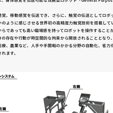
、身体感覚を伝送可能な双腕型ロボット「General Purpos
聴覚、移動感覚を伝送でき、さらに、触覚の伝送としてロボ
かのように感じさせる世界初の高精度力触覚技術を搭載して
からであっても高い臨場感を持ってロボットを操作すること
身の存在や行動が時空間的な拘束から開放されることとなり
医療、農業など、人手や手間暇のかかる分野の自動化、省力
されます。