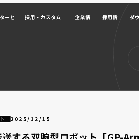
ーターと
採用・カスタム
企業情
採用情
ダ
事例
報
報
ド
ーターと
採用・カスタム
企業情
採用情
ダ
事例
報
報
ド
マイ
ータ
M
OR
E
ライブモータとは >>
インクリメンタル式
ローラーエンコーダ
2025/12/15
ット
取り付け方から探す
オプション
送する双腕型ロボット「GP-Ar