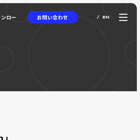
お問い合わせ
ウンロー
JP
EN
ウンロー
クロエンコーダ
ICRO
NCODER
アブソリュート式
ワイヤー式リニアスケール
カタログ
m」