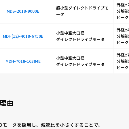
外径φ
超小型ダイレクトドライブモ
MDS-2018-9000E
分解能3
ータ
ピーク
外径φ
小型中空大口径
MDH(12)-4018-6750E
分解能2
ダイレクトドライブモータ
ピーク
外径φ
小型中空大口径
企業情報
MDH-7018-16384E
分解能6
ダイレクトドライブモータ
ピーク
選ばれる理由
品質方針
製品情報
用理由
マイクロエンコーダ
DDモータを採用し、減速比を小さくすることで、
μDDモータ