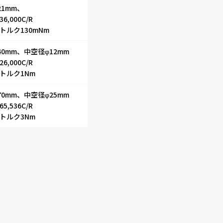
21mm、
6,000C/R
トルク130mNm
40mm、中空径φ12mm
6,000C/R
トルク1Nm
70mm、中空径φ25mm
採用事例
5,536C/R
トルク3Nm
ニュース
コラム
お問い合わせ
採用情報
インタビュー